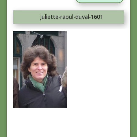
juliette-raoul-duval-1601